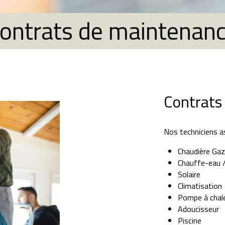
ontrats de maintenan
Contrats
Nos techniciens a
Chaudière Gaz/
Chauffe-eau /
Solaire
Climatisation
Pompe à chaleu
Adoucisseur
Piscine